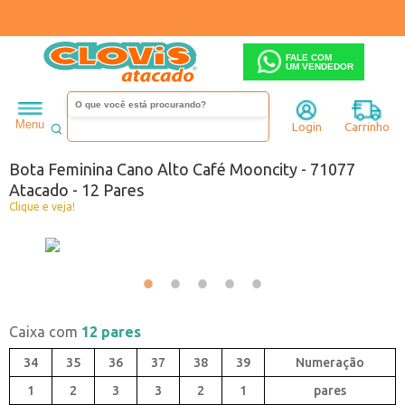
FALE COM
UM VENDEDOR
Feminino
Bota
Cano alto
Menu
Login
Carrinho
Código:
0741077-002
Bota Feminina Cano Alto Café Mooncity - 71077
Atacado - 12 Pares
Clique e veja!
Caixa com
12 pares
34
35
36
37
38
39
1
2
3
3
2
1
pares