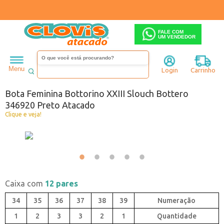
FALE COM
UM VENDEDOR
Feminino
Bota
Cano alto
Menu
Login
Carrinho
Código:
1193920-001
Bota Feminina Bottorino XXIII Slouch Bottero
346920 Preto Atacado
Clique e veja!
Caixa com
12 pares
34
35
36
37
38
39
1
2
3
3
2
1
Quantidade