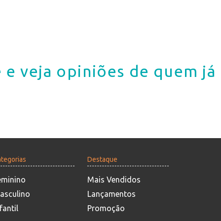
 e veja opiniões de quem j
tegorias
Destaque
eminino
Mais Vendidos
asculino
Lançamentos
fantil
Promoção