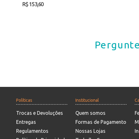
R$ 153,60
Pergunte
Políticas
Institucional
Ca
Trocas e Devoluções
Quem somos
F
Entregas
Formas de Pagamento
M
Regulamentos
Nossas Lojas
In