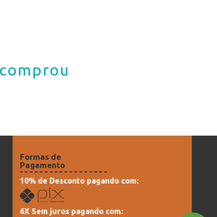
á comprou
Formas de
Pagamento
10% de Desconto pagando com:
6X Sem juros pagando com: