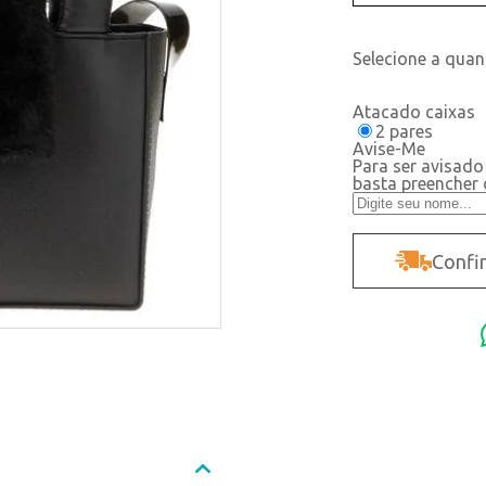
Atacado caixas
2 pares
Avise-Me
Para ser avisado
basta preencher
Confir
Não sei o CEP