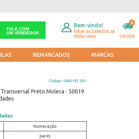
0
Bem-vindo!
FALE COM
Entrar ou Cadastrar-se
UM VENDEDOR
Carrinho
Minha conta
ILAS
REMARCADOS
MARCAS
Código:
0445192-001
 Transversal Preto Moleca - 50019
idades
dades
pares