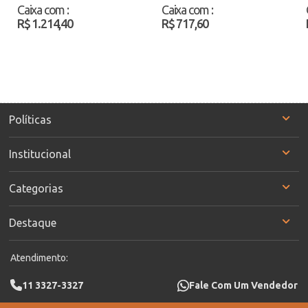
2297220 Preto Atacado
2852117 Preto/Branco
Caixa com
:
Caixa com
:
Atacado
R$ 1.214,40
R$ 717,60
Políticas
Institucional
Categorias
Destaque
Atendimento:
11 3327-3327
Fale Com Um Vendedor