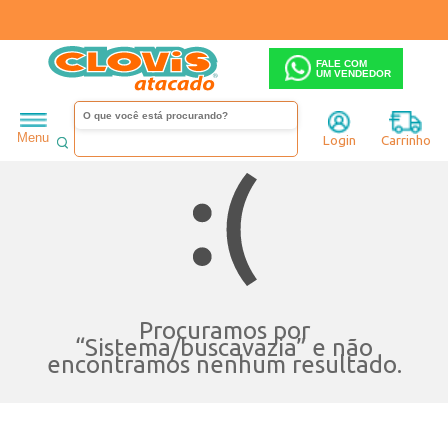
FALE COM
UM VENDEDOR
Menu
Login
Carrinho
Procuramos por
“
Sistema/buscavazia
” e não
encontramos nenhum resultado.