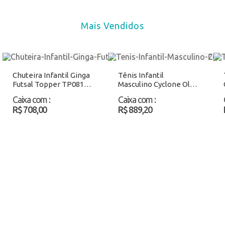
Mais Vendidos
Chuteira Infantil Ginga
Tênis Infantil
Futsal Topper TP08190
Masculino Cyclone Ollie
Branco/Azul Atacado
400 Branco Atacado
Caixa com
:
Caixa com
:
R$ 708,00
R$ 889,20