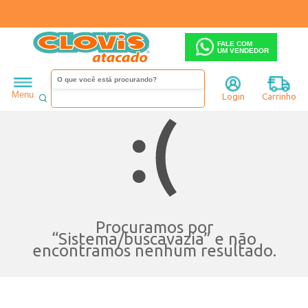
FALE COM
UM VENDEDOR
Menu
Login
Carrinho
Procuramos por
“
Sistema/buscavazia
” e não
encontramos nenhum resultado.