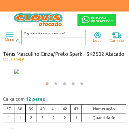
FALE COM
UM VENDEDOR
Masculino
Tênis
Menu
Login
Carrinho
Código:
6642502-067
Tênis Masculino Cinza/Preto Spark - SK2502 Atacado
Clique e veja!
Caixa com
12 pares
37
38
39
40
41
42
43
1
1
2
3
2
2
1
Quantidade