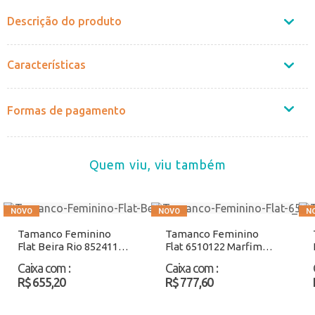
Descrição do produto
Características
Formas de pagamento
Quem viu, viu também
Tamanco Feminino
Tamanco Feminino
Flat Beira Rio 8524113
Flat 6510122 Marfim
Preto/Camurça
Atacado
Caixa com
:
Caixa com
:
Atacado
R$ 655,20
R$ 777,60