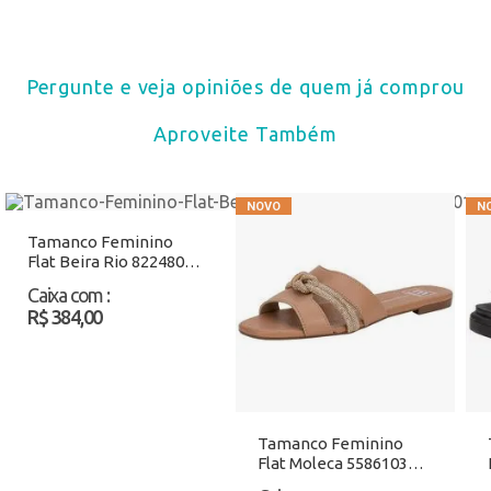
Pergunte e veja opiniões de quem já comprou
Aproveite Também
Tamanco Feminino
Flat Beira Rio 8224804
Preto/Bege Atacado
Caixa com
:
R$ 384,00
Tamanco Feminino
Flat Moleca 5586103
Salmão Atacado