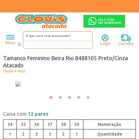
FALE COM
UM VENDEDOR
Feminino
Tamanco
Salto baixo
Menu
Login
Carrinho
Código:
0440848-048
Tamanco Feminino Beira Rio 8488105 Preto/Cinza
Atacado
Clique e veja!
Caixa com
12 pares
34
35
36
37
38
39
1
2
3
3
2
1
Quantidade