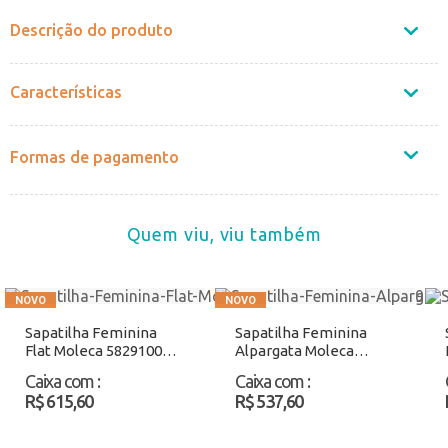
Descrição do produto
Características
Formas de pagamento
Quem viu, viu também
Sapatilha Feminina
Sapatilha Feminina
Flat Moleca 5829100
Alpargata Moleca
Ouro Atacado
52871018 Camel
Caixa com
:
Caixa com
:
Atacado
R$ 615,60
R$ 537,60