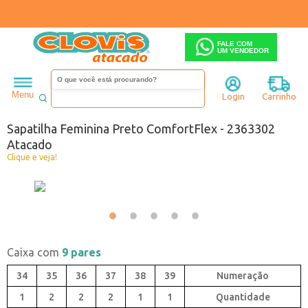
FALE COM
UM VENDEDOR
Feminino
Sapatilha
Menu
Login
Carrinho
Código:
1453302-001
Sapatilha Feminina Preto ComfortFlex - 2363302
Atacado
Clique e veja!
Caixa com
9 pares
34
35
36
37
38
39
1
2
2
2
1
1
Quantidade