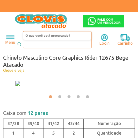
FALE COM
UM VENDEDOR
Masculino
Chinelo
Menu
Login
Carrinho
Código:
A3292675-073
Chinelo Masculino Core Graphics Rider 12675 Bege
Atacado
Clique e veja!
Caixa com
12 pares
37/38
39/40
41/42
43/44
1
4
5
2
Quantidade