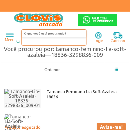
FALE COM
UM VENDEDOR
tamanco-feminino-lia-soft-azaleia---18836-3298836-009
Menu
Login
Carrinho
Você procurou por: tamanco-feminino-lia-soft-
azaleia---18836-3298836-009
Ordenar
Tamanco Feminino Lia Soft Azaleia -
18836
Avise-me!
Produto esgotado