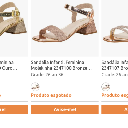
eminina
Sandália Infantil Feminina
Sandália Inf
0 Ouro
Molekinha 2347100 Bronze
2347107 Bro
Atacado
26 ao 36
26 ao
o
Produto esgotado
Produto es
me!
Avise-me!
A