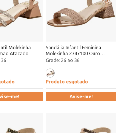
antil Molekinha
Sandália Infantil Feminina
lmão Atacado
Molekinha 2347100 Ouro
Rosado Atacado
 36
26 ao 36
gotado
Produto esgotado
vise-me!
Avise-me!