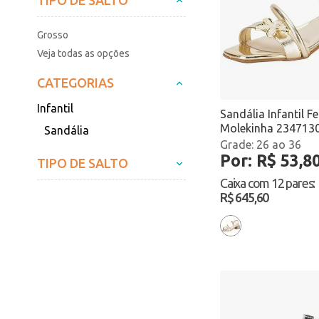
TIPO DE SALTO
Grosso
Veja todas as opções
CATEGORIAS
Infantil
Sandália Infantil F
Molekinha 234713
Sandália
Atacado
26 ao 36
Por: R$ 53,8
TIPO DE SALTO
Caixa com
12 pares
:
R$ 645,60