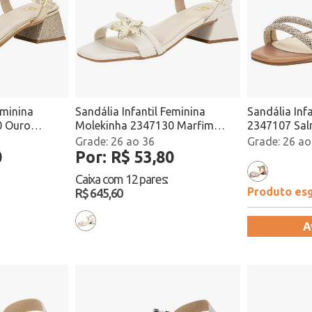
eminina
Sandália Infantil Feminina
Sandália Inf
0 Ouro
Molekinha 2347130 Marfim
2347107 Sa
Atacado
26 ao 36
26 ao
0
Por: R$ 53,80
Caixa com
12 pares
:
Produto es
R$ 645,60
A