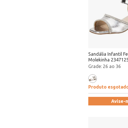
Sandália Infantil F
Molekinha 2347125
Atacado
26 ao 36
Produto esgotad
Avise-