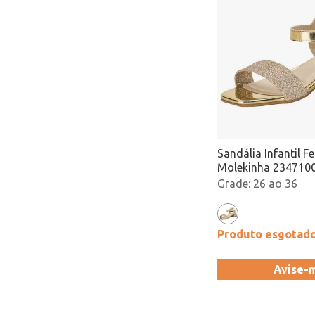
Sandália Infantil F
Molekinha 234710
Atacado
26 ao 36
Produto esgotad
Avise-