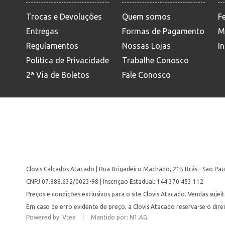
Trocas e Devoluções
Quem somos
F
Entregas
Formas de Pagamento
M
Regulamentos
Nossas Lojas
In
Política de Privacidade
Trabalhe Conosco
2ª Via de Boletos
Fale Conosco
Clovis Calçados Atacado | Rua Brigadeiro Machado, 215 Brás - São Pau
CNPJ 07.888.632/0023-98 | Inscriçao Estadual: 144.370.453.112
Preços e condições exclusivos para o site Clovis Atacado. Vendas suje
Em caso de erro evidente de preço, a Clovis Atacado reserva-se o dire
Powered by: Vtex
Mantido por: N1.AG