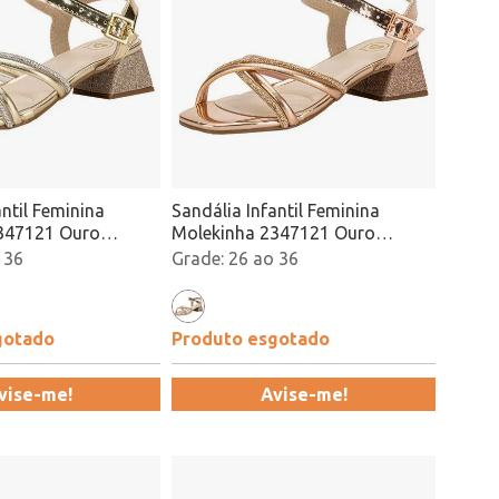
antil Feminina
Sandália Infantil Feminina
347121 Ouro
Molekinha 2347121 Ouro
Rosado Atacado
 36
26 ao 36
gotado
Produto esgotado
vise-me!
Avise-me!