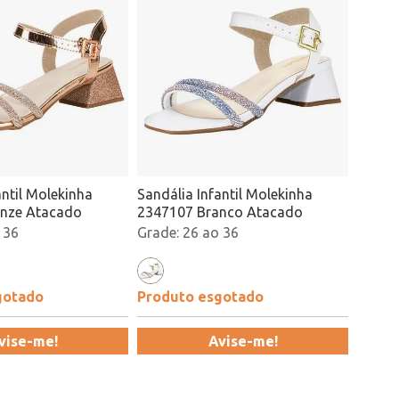
antil Molekinha
Sandália Infantil Molekinha
nze Atacado
2347107 Branco Atacado
 36
26 ao 36
gotado
Produto esgotado
vise-me!
Avise-me!