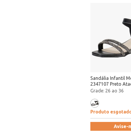
Sandália Infantil M
2347107 Preto At
26 ao 36
Produto esgotad
Avise-