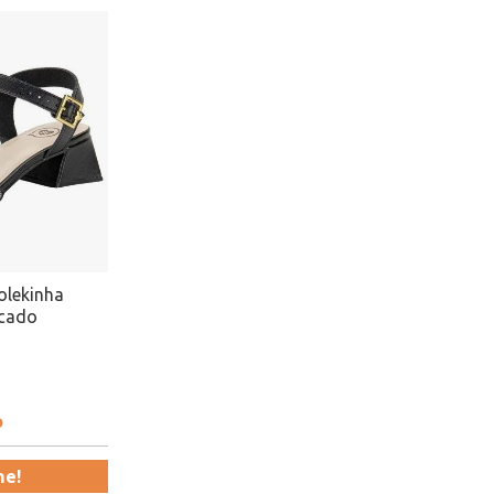
olekinha
acado
o
me!