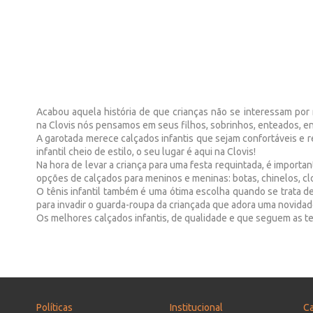
Acabou aquela história de que crianças não se interessam por
na Clovis nós pensamos em seus filhos, sobrinhos, enteados, en
A garotada merece calçados infantis que sejam confortáveis e r
infantil cheio de estilo, o seu lugar é aqui na Clovis!
Na hora de levar a criança para uma festa requintada, é important
opções de calçados para meninos e meninas: botas, chinelos, clo
O tênis infantil também é uma ótima escolha quando se trata d
para invadir o guarda-roupa da criançada que adora uma novidad
Os melhores calçados infantis, de qualidade e que seguem as ten
Políticas
Institucional
Ca