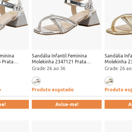
eminina
Sandália Infantil Feminina
Sandália Inf
 Prata
Molekinha 2347121 Prata
Molekinha 2
Atacado
Atacado
26 ao 36
26 ao
o
Produto esgotado
Produto es
me!
Avise-me!
A