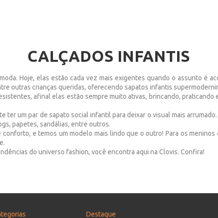
CALÇADOS INFANTIS
 moda. Hoje, elas estão cada vez mais exigentes quando o assunto é a
tre outras crianças queridas, oferecendo sapatos infantis supermoderni
esistentes, afinal elas estão sempre muito ativas, brincando, praticand
e ter um par de sapato social infantil para deixar o visual mais arrumado.
gs, papetes, sandálias, entre outros.
e conforto, e temos um modelo mais lindo que o outro! Para os meninos
e.
dências do universo fashion, você encontra aqui na Clovis. Confira!
tegorias
Destaque