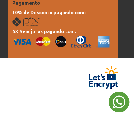
Pagamento
10% de Desconto pagando com:
6X Sem juros pagando com: