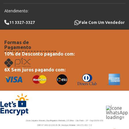
Atendimento:
11 3327-3327
Fale Com Um Vendedor
Formas de
Pagamento
10% de Desconto pagando com:
6X Sem juros pagando com:
Clovis Calçados Atacado | Rua Brigadeiro Machado, 215 Brás - São Paulo - SP - Cep 03050-050
CNPJ 07.888.632/0023-98 | Inscriçao Estadual: 144.370.453.112