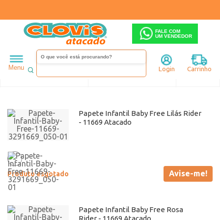
FALE COM
UM VENDEDOR
Infantil
Menina
Papete
Rider
164
Menu
Login
Carrinho
Ordenar
Filtrar
Papete Infantil Baby Free Lilás Rider
- 11669 Atacado
Avise-me!
Produto esgotado
Papete Infantil Baby Free Rosa
Rider - 11669 Atacado