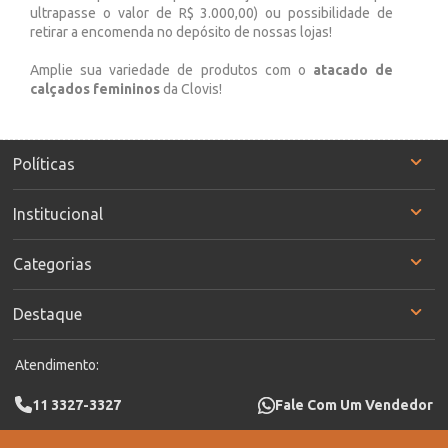
ultrapasse o valor de R$ 3.000,00) ou possibilidade de
retirar a encomenda no depósito de nossas lojas!
Amplie sua variedade de produtos com o
atacado de
calçados femininos
da Clovis!
Políticas
Institucional
Categorias
Destaque
Atendimento:
11 3327-3327
Fale Com Um Vendedor