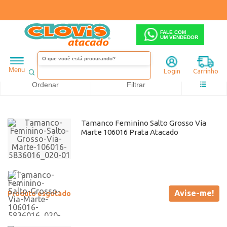
FALE COM
UM VENDEDOR
Feminino
Tamanco
Salto baixo
Via Marte
Grosso
Até 19,90
Menu
Login
Carrinho
Ordenar
Filtrar
Tamanco Feminino Salto Grosso Via
Marte 106016 Prata Atacado
Avise-me!
Produto esgotado