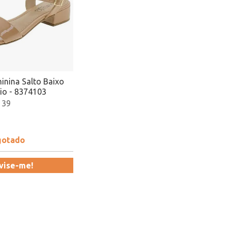
inina Salto Baixo
io - 8374103
 39
gotado
vise-me!