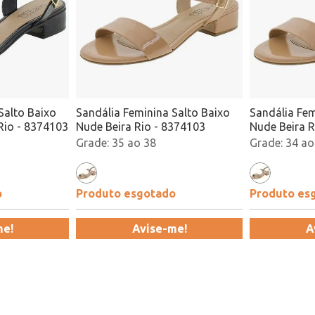
Salto Baixo
Sandália Feminina Salto Baixo
Sandália Fem
 Rio - 8374103
Nude Beira Rio - 8374103
Nude Beira R
35 ao 38
34 ao
o
Produto esgotado
Produto es
me!
Avise-me!
A