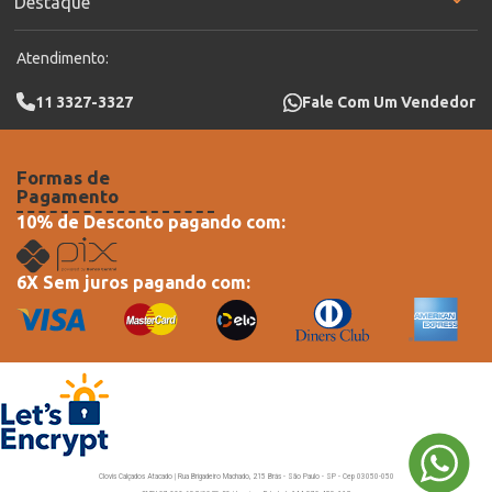
Destaque
Atendimento:
11 3327-3327
Fale Com Um Vendedor
Formas de
Pagamento
10% de Desconto pagando com:
6X Sem juros pagando com:
Clovis Calçados Atacado | Rua Brigadeiro Machado, 215 Brás - São Paulo - SP - Cep 03050-050