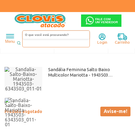
FALE COM
UM VENDEDOR
Feminino
Sandália
Mariotta
Salto Baixo
Menu
Login
Carrinho
Ordenar
Filtrar
Sandália Feminina Salto Baixo
Multicolor Mariotta - 1943503
Atacado
Avise-me!
Produto esgotado