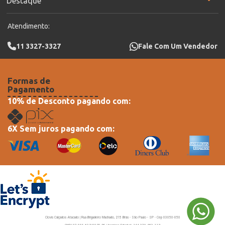
Destaque
Atendimento:
11 3327-3327
Fale Com Um Vendedor
Formas de
Pagamento
10% de Desconto pagando com:
6X Sem juros pagando com:
Clovis Calçados Atacado | Rua Brigadeiro Machado, 215 Brás - São Paulo - SP - Cep 03050-050