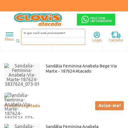
FALE COM
UM VENDEDOR
Feminino
Sandália
Anabela
Via Marte
Anabela
Menu
Login
Carrinho
Ordenar
Filtrar
Sandália Feminina Anabela Bege Via
Marte - 187624 Atacado
Avise-me!
Produto esgotado
Sandália Feminina Anabela