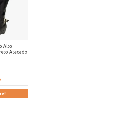
o Alto
reto Atacado
o
me!