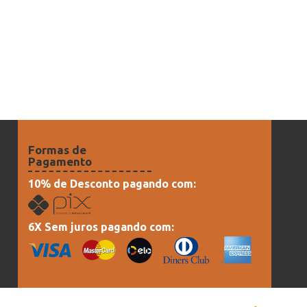
Formas de
Pagamento
10% de Desconto pagando com:
6X Sem juros pagando com: