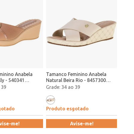
inino Anabela
Tamanco Feminino Anabela
lly - 540341
Natural Beira Rio - 8457300
Atacado
 39
34 ao 39
gotado
Produto esgotado
vise-me!
Avise-me!