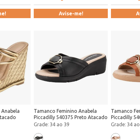
me!
Avise-me!
A
 Anabela
Tamanco Feminino Anabela
Tamanco Fem
Atacado
Piccadilly 540375 Preto Atacado
Piccadilly 5
Atacado
34 ao 39
34 ao