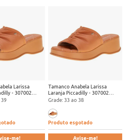
bela Larissa
Tamanco Anabela Larissa
adilly - 307002
Laranja Piccadilly - 307002
Atacado
 39
33 ao 38
gotado
Produto esgotado
vise-me!
Avise-me!