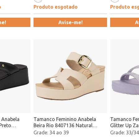
o
Produto esgotado
Produto es
me!
Avise-me!
A
 Anabela
Tamanco Feminino Anabela
Tamanco Fem
Preto
Beira Rio 8407136 Natural
Glitter Up Z
Atacado
Atacado
34 ao 39
33/34