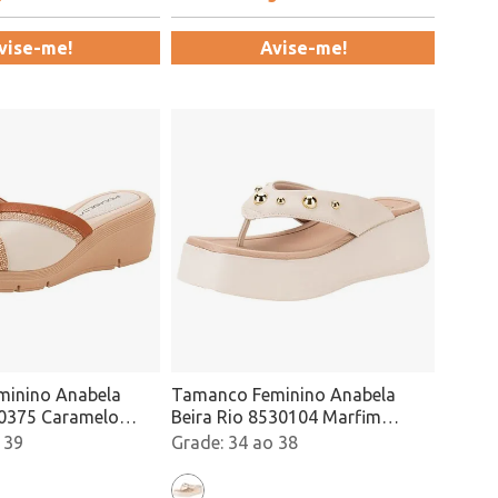
vise-me!
Avise-me!
inino Anabela
Tamanco Feminino Anabela
40375 Caramelo
Beira Rio 8530104 Marfim
Atacado
 39
34 ao 38