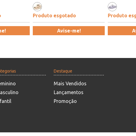
o
Produto esgotado
Produto es
me!
Avise-me!
A
tegorias
Destaque
eminino
Mais Vendidos
asculino
Lançamentos
fantil
Promoção