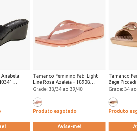
 Anabela
Tamanco Feminino Fabi Light
Tamanco Fem
540341
Line Rosa Azaleia - 18908
Bege Piccadi
Atacado
Atacado
33/34 ao 39/40
34 ao
o
Produto esgotado
Produto es
me!
Avise-me!
A