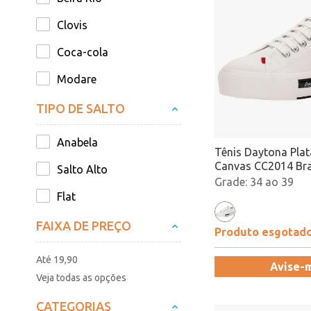
Clovis
Coca-cola
Modare
Piccadilly
TIPO DE SALTO
Zaxy
Anabela
Tênis Daytona Pla
Canvas CC2014 Br
Salto Alto
34 ao 39
Flat
FAIXA DE PREÇO
Produto esgotad
Até 19,90
Avise-
Veja todas as opções
CATEGORIAS