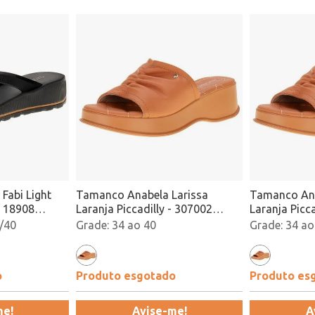
Fabi Light
Tamanco Anabela Larissa
Tamanco Ana
- 18908
Laranja Piccadilly - 307002
Laranja Picc
Atacado
Atacado
/40
34 ao 40
34 ao
o
Produto esgotado
Produto es
me!
Avise-me!
A