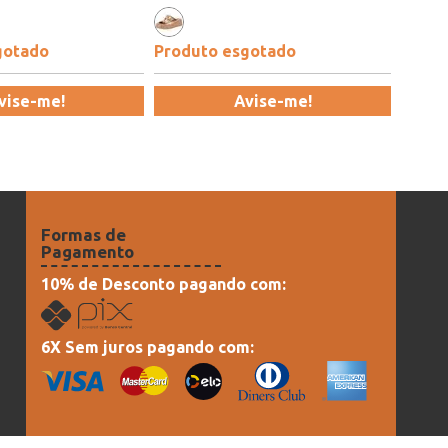
gotado
Produto esgotado
vise-me!
Avise-me!
Formas de
Pagamento
10% de Desconto pagando com:
6X Sem juros pagando com: