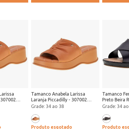
arissa
Tamanco Anabela Larissa
Tamanco Fem
- 307002
Laranja Piccadilly - 307002
Preto Beira 
Atacado
Atacado
34 ao 38
34 ao
o
Produto esgotado
Produto es