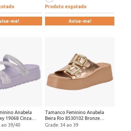
gotado
Produto esgotado
vise-me!
Avise-me!
inino Anabela
Tamanco Feminino Anabela
axy 19068 Cinza
Beira Rio 8530102 Bronze
Atacado
 ao 39/40
34 ao 39