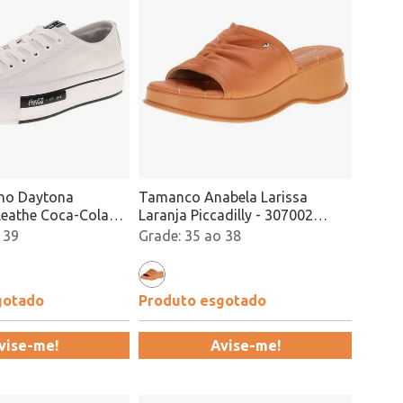
ino Daytona
Tamanco Anabela Larissa
Leathe Coca-Cola
Laranja Piccadilly - 307002
nco Atacado
Atacado
 39
35 ao 38
gotado
Produto esgotado
vise-me!
Avise-me!