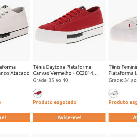
taforma
Tênis Daytona Plataforma
Tênis Femin
anco Atacado
Canvas Vermelho - CC2014
Plataforma 
Atacado
CC1999 Bra
35 ao 40
34 ao
o
Produto esgotado
Produto es
me!
Avise-me!
A