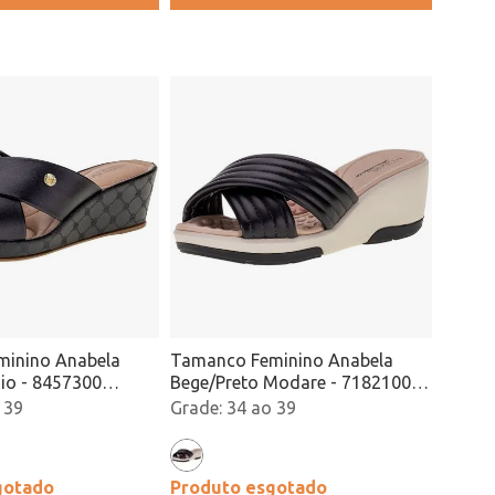
inino Anabela
Tamanco Feminino Anabela
Rio - 8457300
Bege/Preto Modare - 7182100
Atacado
 39
34 ao 39
gotado
Produto esgotado