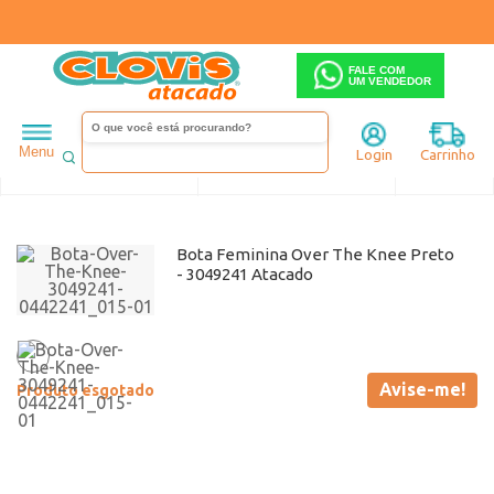
FALE COM
UM VENDEDOR
Feminino
Clovis
Fino
144
Até 19,90
Menu
Login
Carrinho
Ordenar
Filtrar
Bota Feminina Over The Knee Preto
- 3049241 Atacado
Avise-me!
Produto esgotado