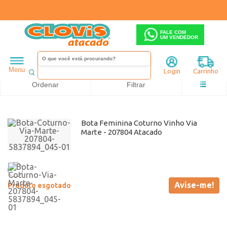
FALE COM
UM VENDEDOR
Feminino
Bota
Coturno
Via Marte
Coturno
Salto Baixo
Menu
Login
Carrinho
Ordenar
Filtrar
Bota Feminina Coturno Vinho Via
Marte - 207804 Atacado
Avise-me!
Produto esgotado