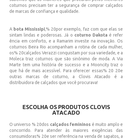
coturnos precisam ter a segurança de comprar calçados
de marcas de confiança e qualidade.
A
bota Mississipi
,% 20por exemplo, faz com que elas se
sintam lindas e poderosas. Já o
coturno Dakota
é refer
ência em conforto, e a Ramarim investe na inovação. Os
coturnos Beira Rio acompanham a rotina de cada mulher,
os% 20calçados Verazzi conquistam por sua variedade, e a
Moleca traz coturnos que são sinônimo de moda. A Via
Marte tem uma história de sucesso e a Mooncity traz o
que há de mais acessível. Para oferecer essas% 20 20e
outras marcas de coturno, a Clovis Atacado é a
distribuidora de calçados que você procurava!
ESCOLHA OS PRODUTOS CLOVIS
ATACADO
O universo % 20dos
calçados femininos
é muito amplo e
concorrido. Para atender às maiores exigências das
consumidoras% 20e ser referência na venda de sapatos, a