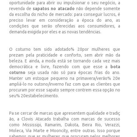
oportunidade para abrir ou impulsionar o seu negócio, a
revenda de
sapatos no atacado
não depende somente
da escolha do nicho de mercado: para conseguir lucros, é
preciso levar em consideração a época do ano, as
condições que serão oferecidas aos consumidores, a
demanda exigida por eles e as novas tendências.
O coturno tem sido adotado% 20por mulheres que
prezam pela praticidade e conforto, sem abrir mão da
beleza. E ainda, a moda está se tornando cada vez mais
democrática e livre, fazendo com que esse a
bota
coturno
seja usada não só para épocas frias do ano.
Manter um estoque pequeno na primavera/verão% 20e
ampliá-lo no outono/inverno faz com que as clientes que
procuram por esse sapato sempre contrem essa opção no
seu% 20estabelecimento.
Pa se cercar de marcas que apresentem qualidade e tradiç
ão, a Clovis Atacado trabalha com marcas de sucesso
como Mississipi, Ramarim, Dakota, Beira Rio, Verazzi,
Moleca, Via Marte e Mooncity, entre outras. Isso porque
sabemos que as mulheres que procuram pelos melhores