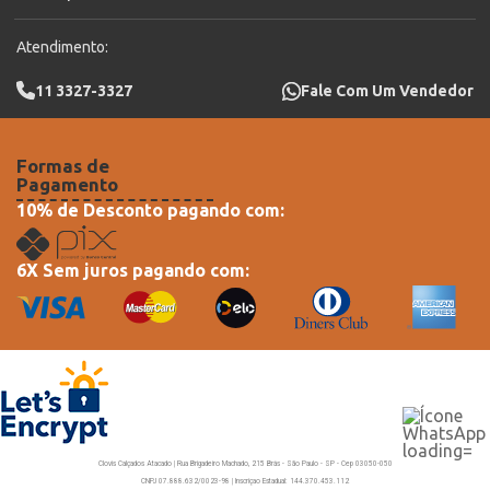
Atendimento:
11 3327-3327
Fale Com Um Vendedor
Formas de
Pagamento
10% de Desconto pagando com:
6X Sem juros pagando com:
Clovis Calçados Atacado | Rua Brigadeiro Machado, 215 Brás - São Paulo - SP - Cep 03050-050
CNPJ 07.888.632/0023-98 | Inscriçao Estadual: 144.370.453.112