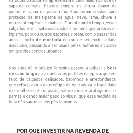
As botas tradicionais apresentam o cano mais alto que os
sapatos comuns, ficando sempre na altura abaixo do
joelho e acima da panturrilha. Elas foram criadas para
proteção de meia-perna da água, neve, lama, chuva e
outras intempéries climáticas. Durante muito tempo, esses
calçados eram muito associados a homens que praticavam
hipismo, polo ou outros esportes. Porém, com o passar dos
anos, a
bota de montaria
deixou de ser exclusividade
masculina, passando a ser usada pelas mulheres inclusive
em grandes centros urbanos.
Nos anos 60, o público feminino passou a utilizar a
bota
de cano longo
para quebrar os padrões da época, que era
feito de calçados delicados, baixinhos e arredondados,
que reforçavam o estereótipo de delicadeza e fragilidade
das mulheres. E foi assim, valorizando e protegendo as
pernas e dando maior peso ao visual, que esse modelo de
bota não saiu mais dos pés femininos.
POR QUE INVESTIR NA REVENDA DE