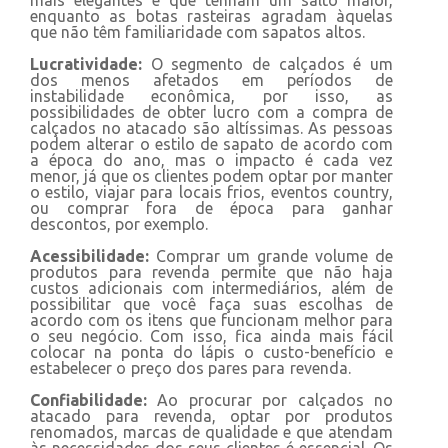
mais elegantes e que tenham um salto maior,
enquanto as botas rasteiras agradam àquelas
que não têm familiaridade com sapatos altos.
Lucratividade:
O segmento de calçados é um
dos menos afetados em períodos de
instabilidade econômica, por isso, as
possibilidades de obter lucro com a compra de
calçados no atacado são altíssimas. As pessoas
podem alterar o estilo de sapato de acordo com
a época do ano, mas o impacto é cada vez
menor, já que os clientes podem optar por manter
o estilo, viajar para locais frios, eventos country,
ou comprar fora de época para ganhar
descontos, por exemplo.
Acessibilidade:
Comprar um grande volume de
produtos para revenda permite que não haja
custos adicionais com intermediários, além de
possibilitar que você faça suas escolhas de
acordo com os itens que funcionam melhor para
o seu negócio. Com isso, fica ainda mais fácil
colocar na ponta do lápis o custo-benefício e
estabelecer o preço dos pares para revenda.
Confiabilidade:
Ao procurar por calçados no
atacado para revenda, optar por produtos
renomados, marcas de qualidade e que atendam