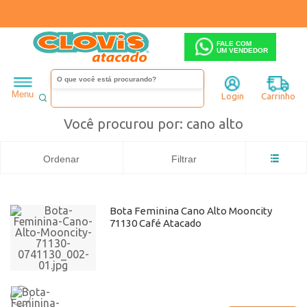
FALE COM
UM VENDEDOR
Feminino
Bota
Cano alto
Busca: cano alto
x
Flat
cano alto
Menu
Login
Carrinho
Você procurou por: cano alto
Ordenar
Filtrar
Bota Feminina Cano Alto Mooncity
71130 Café Atacado