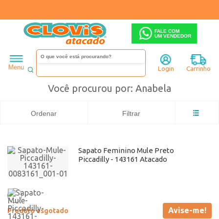
FALE COM
UM VENDEDOR
Feminino
Busca: Anabela
x
Salto Baixo
Busca: Anabela
x
Anabela
Menu
Login
Carrinho
Você procurou por: Anabela
Ordenar
Filtrar
Sapato Feminino Mule Preto
Piccadilly - 143161 Atacado
Avise-me!
Produto esgotado