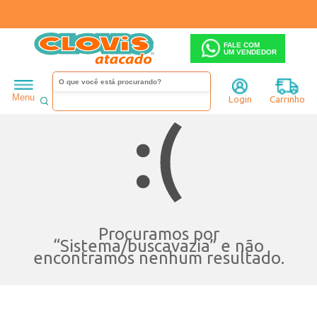
FALE COM
UM VENDEDOR
Menu
Login
Carrinho
Procuramos por
“
Sistema/buscavazia
” e não
encontramos nenhum resultado.