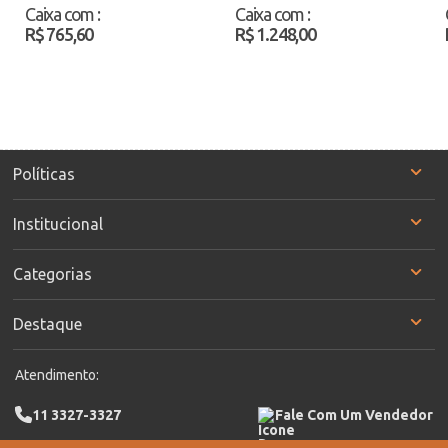
19014 Café Atacado
Branco/Cinza Atacado
Caixa com
:
Caixa com
:
R$ 765,60
R$ 1.248,00
Políticas
Institucional
Categorias
Destaque
Atendimento:
11 3327-3327
Fale Com Um Vendedor