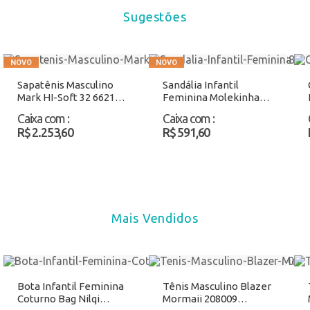
Sugestões
Sapatênis Masculino
Sandália Infantil
Mark HI-Soft 32 662101
Feminina Molekinha
Caramelo Atacado
2318153 Marfim
Caixa com
:
Caixa com
:
Atacado
R$ 2.253,60
R$ 591,60
Mais Vendidos
Bota Infantil Feminina
Tênis Masculino Blazer
Coturno Bag Nilqi
Mormaii 208009